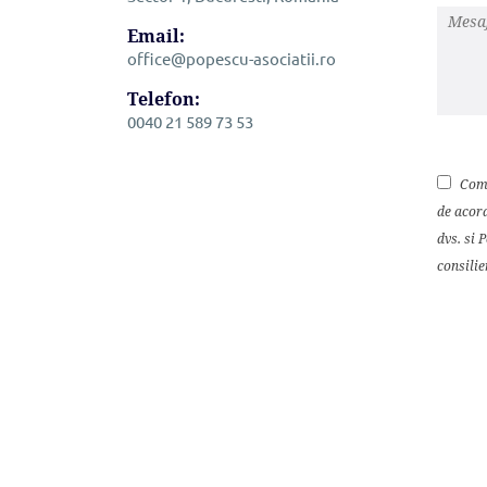
Email:
office@popescu-asociatii.ro
Telefon:
0040 21 589 73 53
Comp
de acord
dvs. si 
consilie