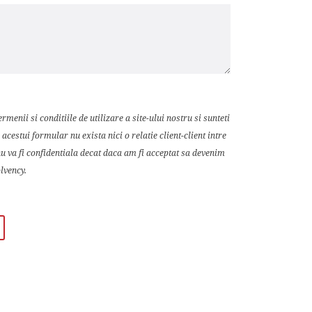
rmenii si conditiile de utilizare a site-ului nostru si sunteti
estui formular nu exista nici o relatie client-client intre
nu va fi confidentiala decat daca am fi acceptat sa devenim
lvency.