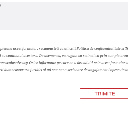
letand acest formular, recunoasteti ca ati citit Politica de confidentialitate si Te
 cu continutul acestora. De asemenea, va rugam sa retineti ca prin completarea ac
PopescuInsolvency. Orice informatie pe care ne-o dezvaluiti prin acest formular 
rii dumneavoastra juridici si ati semnat o scrisoare de angajament PopescuInso